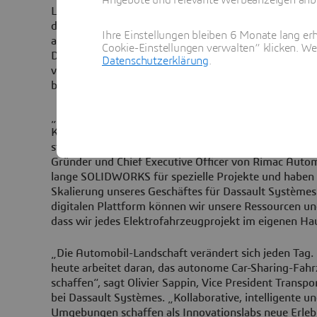
Ländern zu vernetzen. Die Teams haben Zugriff auf E
damit eine vollständige Übersicht über Projekte, Än
Ihre Einstellungen bleiben 6 Monate lang erh
allen Entwicklungsphasen. Sie können Probleme frühz
Cookie-Einstellungen verwalten“ klicken. We
Daten wiederverwenden und komplexe Produktionspr
Datenschutzerklärung
.
vorbereiten. Damit kann Rimac Automobili die Fahr
beschleunigen und erfolgreich Projekte für Kunden d
„Die Branchenlösung „Electro Mobility Accelerator“ e
Konzeption, Simulation und Zusammenarbeit. So könn
steigern und die Kundenanforderungen optimal erfüll
Gründer und Chief Executive Officer von Rimac Autom
lange SOLIDWORKS für spezielle Projekte und haben 
Skalierung unseres Geschäftes für Dassault Systèmes 
digitalen Plattform können wir unsere Ressourcen un
dass wir jedes Elektrofahrzeugprojekt im eigenen H
„Die Automobil-Landschaft verändert sich jeden Tag.
heute arbeitet daran, das autonome Car-Sharing-Fah
schaffen“, sagt Olivier Sappin, Vice President Transpo
bei Dassault Systèmes. „Kollaborative, intelligente und
Umgebungen schaffen als Innovationslabs neue Erlebn