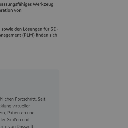
npassungsfähiges Werkzeug
ration von
 sowie den Lösungen für 3D-
anagement (PLM) finden sich
lichen Fortschritt. Seit
lung virtueller
ern, Patienten und
ller Größen und
orm von Dassault