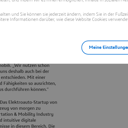
chtzeit-Informationen und
derungen und Produktdaten in
alten und Sie können sie jederzeit ändern, indem Sie in der Fußze
eitig erkennen und lösen,
itere Informationen darüber, wie diese Website Cookies verwendet
ozesse organisieren und
zeugentwicklung
urchführen.
Meine Einstellunge
rmöglicht eine schnellere
en wir unsere Produktivität
en“, sagt Mate Rimac,
obili. „Wir nutzen schon
uns deshalb auch bei der
entschieden. Mit einer
d Fähigkeiten so ausrichten,
aus durchführen können.“
 Das Elektroauto-Startup von
rzeug von morgen zu
rtation & Mobility Industry
 intuitive digitale
isse in diesem Bereich. Die