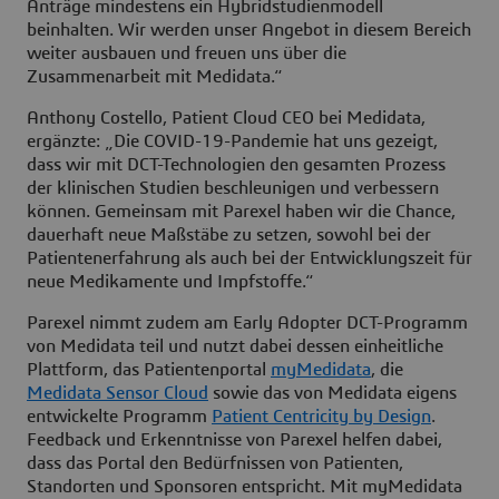
Anträge mindestens ein Hybridstudienmodell
beinhalten. Wir werden unser Angebot in diesem Bereich
weiter ausbauen und freuen uns über die
Zusammenarbeit mit Medidata.“
Anthony Costello, Patient Cloud CEO bei Medidata,
ergänzte: „Die COVID-19-Pandemie hat uns gezeigt,
dass wir mit DCT-Technologien den gesamten Prozess
der klinischen Studien beschleunigen und verbessern
können. Gemeinsam mit Parexel haben wir die Chance,
dauerhaft neue Maßstäbe zu setzen, sowohl bei der
Patientenerfahrung als auch bei der Entwicklungszeit für
neue Medikamente und Impfstoffe.“
Parexel nimmt zudem am Early Adopter DCT-Programm
von Medidata teil und nutzt dabei dessen einheitliche
Plattform, das Patientenportal
myMedidata
, die
Medidata Sensor Cloud
sowie das von Medidata eigens
entwickelte Programm
Patient Centricity by Design
.
Feedback und Erkenntnisse von Parexel helfen dabei,
dass das Portal den Bedürfnissen von Patienten,
Standorten und Sponsoren entspricht. Mit myMedidata