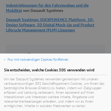
Industrielösungen für den Fahrzeugbau und die
Mobilität
von Dassault Systèmes
Dassault Systèmes 3DEXPERIENCE Plattform, 3D-
Design Software, 3D Digital Mock-Up und Product
Lifecycle Management (PLM) Lösungen
Über Dassault Systèmes
Nur mit notwendigen Cookies fortfahren
Dassault Systèmes ist ein Impulsgeber für
Sie entscheiden, welche Cookies 3DS verwenden wird
menschlichen Fortschritt. Seit 1981 ist das
Unternehmen führend in der Entwicklung
Wir bei Dassault Systèmes verwenden gemeinsam mit unseren
vertrauenswürdigen 3DS Geschäftspartnern Cookies, um Ihnen das
virtueller Technologien, die das reale Leben von
bestmögliche Browser-Erlebnis zu bieten, indem wir Zielgruppen
Verbrauchern, Patienten und Bürgern verbessern.
erfassen und Leistung verbessern, Ihnen basierend auf Ihren
Mehr als 370.000 Kunden aller Größen und
Interaktionen und Interessen weitere Inhalte, Angebote und
relevante Werbeanzeigen anbieten, und indem wir es Ihnen
Branchen arbeiten auf der
3D
EXPERIENCE
ermöglichen, Inhalte in sozialen Netzwerken zu teilen.
plattform von Dassault Systèmes zusammen,