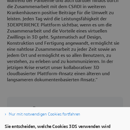
während der Pandemie und auch darüber hinaus durch
die Zusammenarbeit mit dem CSADI in weiteren
Krankenhäusern positive Beiträge für die Umwelt zu
leisten. Jeden Tag wird die Leistungsfähigkeit der
3DEXPERIENCE Plattform sichtbar, wenn es um die
Zusammenarbeit und die Vorteile eines virtuellen
Zwillings in 3D geht. Systematisch auf Design,
Konstruktion und Fertigung angewandt, ermöglicht sie
eine nahtlose Zusammenarbeit zu jeder Zeit sowie an
jedem Ort und ermöglicht es so allen Benutzern, zu
verstehen, zu erleben und zu kommunizieren. In der
jetzigen Krise ersetzt unser kollaborativer 3D
cloudbasierter Plattform-Ansatz einen älteren und
langsameren dokumentenbasierten Ansatz.“
Über Dassault Systèmes
Nur mit notwendigen Cookies fortfahren
Dassault Systèmes ist ein Impulsgeber für
Sie entscheiden, welche Cookies 3DS verwenden wird
menschlichen Fortschritt. Seit 1981 ist das