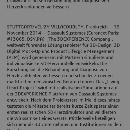
Crowdsourcing soll Behandlung und Diagnose von
Herzerkrankungen verbessern
STUTTGART/VÉLIZY-VILLACOUBLAY, Frankreich — 19.
November 2014 — Dassault Systèmes (Euronext Paris:
#13065, DSY.PA), „The 3DEXPERIENCE Company“,
weltweit führender Lösungsanbieter für 3D-Design, 3D
Digital Mock-Up und Product Lifecycle Management
(PLM), wird gemeinsam mit Partnern simulierte und
individualisierte 3D-Herzmodelle entwickeln. Die
Forschung soll die Behandlung und Diagnose von
Herzkrankheiten verbessern und schneller zu neuen,
marktreifen medizinischen Geräten führen. Das „Living
Heart Project“ wird mit realistischen Simulationen auf
der 3DEXPERIENCE Plattform von Dassault Systèmes
entwickelt. Nach dem Projektstart im Mai dieses Jahres
testeten die Mitarbeiter bereits kurze Zeit später einen
ersten realistischen 3D-Herzsimulator und validierten
die Wirksamkeit eines Geräts. Mittlerweile beteiligen
sich mehr als 30 Unternehmen und Institutionen an dem