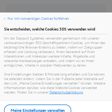
Über Dassault Systèmes
Nur mit notwendigen Cookies fortfahren
Dassault Systèmes ist ein Impulsgeber für
Sie entscheiden, welche Cookies 3DS verwenden wird
menschlichen Fortschritt. Seit 1981 ist das
Unternehmen führend in der Entwicklung
Wir bei Dassault Systèmes verwenden gemeinsam mit unseren
vertrauenswürdigen 3DS Geschäftspartnern Cookies, um Ihnen das
virtueller Technologien, die das reale Leben von
bestmögliche Browser-Erlebnis zu bieten, indem wir Zielgruppen
Verbrauchern, Patienten und Bürgern verbessern.
erfassen und Leistung verbessern, Ihnen basierend auf Ihren
Mehr als 370.000 Kunden aller Größen und
Interaktionen und Interessen weitere Inhalte, Angebote und
relevante Werbeanzeigen anbieten, und indem wir es Ihnen
Branchen arbeiten auf der
3D
EXPERIENCE
ermöglichen, Inhalte in sozialen Netzwerken zu teilen.
plattform von Dassault Systèmes zusammen,
entwickeln Ideen und realisieren nachhaltige
Ihre Einstellungen bleiben 6 Monate lang erhalten und Sie können
sie jederzeit ändern, indem Sie in der Fußzeile jeder Webseite auf
Innovationen, die sich positiv auf das private und
den Link „Meine Cookie-Einstellungen verwalten“ klicken. Weitere
öffentliche gesellschaftliche Leben auswirken.
Informationen darüber, wie diese Website Cookies verwendet
Weitere Informationen erhalten Sie
werden, finden Sie in unserer
Datenschutzerklärung
.
unter:
www.3ds.com/de
Meine Einstellungen verwalten