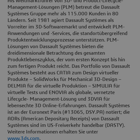
Als Weltmarktführer von 3D- und Product-Lifecycle-
Management-Lösungen (PLM) betreut die Dassault
Systèmes Gruppe mehr als 115.000 Kunden in 80
Ländern. Seit 1981 agiert Dassault Systèmes als
Vorreiter im 3D-Softwaremarkt und entwickelt PLM-
Anwendungen und -Services, die standortübergreifend
Produktentwicklungsprozesse unterstützen. PLM-
Lösungen von Dassault Systèmes bieten die
dreidimensionale Betrachtung des gesamten
Produktlebenszyklus, der vom ersten Konzept bis hin
zum fertigen Produkt reicht. Das Portfolio von Dassault
Systèmes besteht aus CATIA zum Design virtueller
Produkte – SolidWorks für Mechanical 3D-Design –
DELMIA für die virtuelle Produktion – SIMULIA für
virtuelle Tests und ENOVIA als globale, vernetzte
Lifecycle- Management-Lösung und 3DVIA für
lebensechte 3D Online-Erfahrungen. Dassault Systèmes
ist an der Euronext Paris (#13065, DSY.PA) notiert; die
ADRs (American Depositary Receipts) von Dassault
Systèmes sind im US-Freiverkehr handelbar (DASTY).
Weitere Informationen erhalten Sie unter
www.3ds.com
.