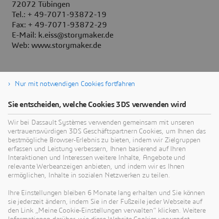
72072 Tübingen
Tel.: + 49-7071-93872-19
Fax: + 49-7071-93872-29
E-Mail: k.eiss@storymaker.de
Web: www.storymaker.de
Nur mit notwendigen Cookies fortfahren
Über Dassault Systèmes
Sie entscheiden, welche Cookies 3DS verwenden wird
Dassault Systèmes ist ein Impulsgeber für
Wir bei Dassault Systèmes verwenden gemeinsam mit unseren
menschlichen Fortschritt. Seit 1981 ist das
vertrauenswürdigen 3DS Geschäftspartnern Cookies, um Ihnen das
bestmögliche Browser-Erlebnis zu bieten, indem wir Zielgruppen
Unternehmen führend in der Entwicklung
erfassen und Leistung verbessern, Ihnen basierend auf Ihren
virtueller Technologien, die das reale Leben von
Interaktionen und Interessen weitere Inhalte, Angebote und
Verbrauchern, Patienten und Bürgern verbessern.
relevante Werbeanzeigen anbieten, und indem wir es Ihnen
ermöglichen, Inhalte in sozialen Netzwerken zu teilen.
Mehr als 370.000 Kunden aller Größen und
Branchen arbeiten auf der
3D
EXPERIENCE
Ihre Einstellungen bleiben 6 Monate lang erhalten und Sie können
plattform von Dassault Systèmes zusammen,
sie jederzeit ändern, indem Sie in der Fußzeile jeder Webseite auf
den Link „Meine Cookie-Einstellungen verwalten“ klicken. Weitere
entwickeln Ideen und realisieren nachhaltige