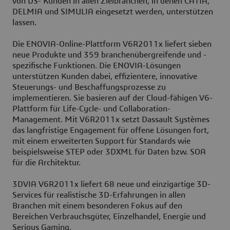
von DS- Kunden in allen Zielbranchen, in denen CATIA,
DELMIA und SIMULIA eingesetzt werden, unterstützen
lassen.
Die ENOVIA-Online-Plattform V6R2011x liefert sieben
neue Produkte und 359 branchenübergreifende und -
spezifische Funktionen. Die ENOVIA-Lösungen
unterstützen Kunden dabei, effizientere, innovative
Steuerungs- und Beschaffungsprozesse zu
implementieren. Sie basieren auf der Cloud-fähigen V6-
Plattform für Life-Cycle- und Collaboration-
Management. Mit V6R2011x setzt Dassault Systèmes
das langfristige Engagement für offene Lösungen fort,
mit einem erweiterten Support für Standards wie
beispielsweise STEP oder 3DXML für Daten bzw. SOA
für die Architektur.
3DVIA V6R2011x liefert 68 neue und einzigartige 3D-
Services für realistische 3D-Erfahrungen in allen
Branchen mit einem besonderen Fokus auf den
Bereichen Verbrauchsgüter, Einzelhandel, Energie und
Serious Gaming.