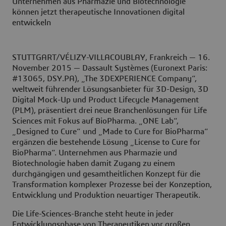
Unternehmen aus Pharmazie und Biotechnologie
können jetzt therapeutische Innovationen digital
entwickeln
STUTTGART/VÉLIZY-VILLACOUBLAY, Frankreich — 16.
November 2015 — Dassault Systèmes (Euronext Paris:
#13065, DSY.PA), „The 3DEXPERIENCE Company“,
weltweit führender Lösungsanbieter für 3D-Design, 3D
Digital Mock-Up und Product Lifecycle Management
(PLM), präsentiert drei neue Branchenlösungen für Life
Sciences mit Fokus auf BioPharma. „ONE Lab“,
„Designed to Cure“ und „Made to Cure for BioPharma“
ergänzen die bestehende Lösung „License to Cure for
BioPharma“. Unternehmen aus Pharmazie und
Biotechnologie haben damit Zugang zu einem
durchgängigen und gesamtheitlichen Konzept für die
Transformation komplexer Prozesse bei der Konzeption,
Entwicklung und Produktion neuartiger Therapeutik.
Die Life-Sciences-Branche steht heute in jeder
Entwicklungsphase von Therapeutiken vor großen