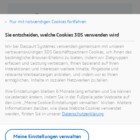
Über Dassault Systèmes
Nur mit notwendigen Cookies fortfahren
Dassault Systèmes ist ein Impulsgeber für
Sie entscheiden, welche Cookies 3DS verwenden wird
menschlichen Fortschritt. Seit 1981 ist das
Unternehmen führend in der Entwicklung
Wir bei Dassault Systèmes verwenden gemeinsam mit unseren
vertrauenswürdigen 3DS Geschäftspartnern Cookies, um Ihnen das
virtueller Technologien, die das reale Leben von
bestmögliche Browser-Erlebnis zu bieten, indem wir Zielgruppen
Verbrauchern, Patienten und Bürgern verbessern.
erfassen und Leistung verbessern, Ihnen basierend auf Ihren
Mehr als 370.000 Kunden aller Größen und
Interaktionen und Interessen weitere Inhalte, Angebote und
relevante Werbeanzeigen anbieten, und indem wir es Ihnen
Branchen arbeiten auf der
3D
EXPERIENCE
ermöglichen, Inhalte in sozialen Netzwerken zu teilen.
plattform von Dassault Systèmes zusammen,
entwickeln Ideen und realisieren nachhaltige
Ihre Einstellungen bleiben 6 Monate lang erhalten und Sie können
sie jederzeit ändern, indem Sie in der Fußzeile jeder Webseite auf
Innovationen, die sich positiv auf das private und
den Link „Meine Cookie-Einstellungen verwalten“ klicken. Weitere
öffentliche gesellschaftliche Leben auswirken.
Informationen darüber, wie diese Website Cookies verwendet
Weitere Informationen erhalten Sie
werden, finden Sie in unserer
Datenschutzerklärung
.
unter:
www.3ds.com/de
Meine Einstellungen verwalten