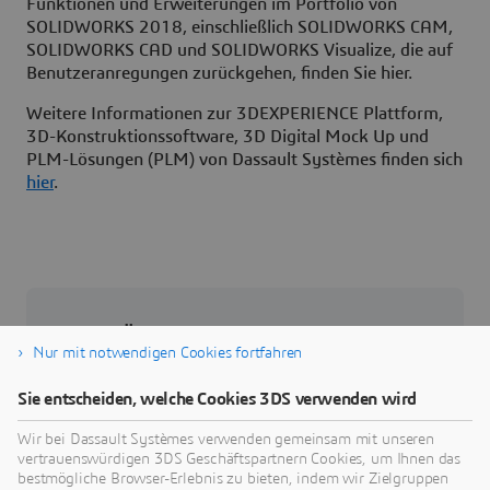
Funktionen und Erweiterungen im Portfolio von
SOLIDWORKS 2018, einschließlich SOLIDWORKS CAM,
SOLIDWORKS CAD und SOLIDWORKS Visualize, die auf
Benutzeranregungen zurückgehen, finden Sie hier.
Weitere Informationen zur 3DEXPERIENCE Plattform,
3D-Konstruktionssoftware, 3D Digital Mock Up und
PLM-Lösungen (PLM) von Dassault Systèmes finden sich
hier
.
Über Dassault Systèmes
Nur mit notwendigen Cookies fortfahren
Dassault Systèmes ist ein Impulsgeber für
Sie entscheiden, welche Cookies 3DS verwenden wird
menschlichen Fortschritt. Seit 1981 ist das
Unternehmen führend in der Entwicklung
Wir bei Dassault Systèmes verwenden gemeinsam mit unseren
vertrauenswürdigen 3DS Geschäftspartnern Cookies, um Ihnen das
virtueller Technologien, die das reale Leben von
bestmögliche Browser-Erlebnis zu bieten, indem wir Zielgruppen
Verbrauchern, Patienten und Bürgern verbessern.