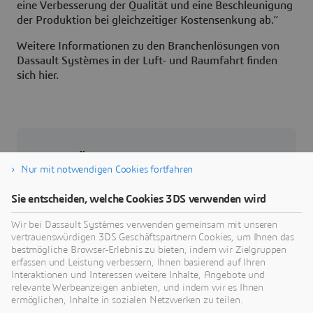
eine Verbesserung der Qualität und eine Beschleunigung
der Produktion bei gleichzeitiger Kostensenkung ab.“
Weitere Informationen zu den Branchenlösungen von
Dassault Systèmes in der Luft- und Raumfahrt finden
sich hier.
Über Dassault Systèmes
Nur mit notwendigen Cookies fortfahren
Dassault Systèmes ist ein Impulsgeber für
Sie entscheiden, welche Cookies 3DS verwenden wird
menschlichen Fortschritt. Seit 1981 ist das
Unternehmen führend in der Entwicklung
Wir bei Dassault Systèmes verwenden gemeinsam mit unseren
vertrauenswürdigen 3DS Geschäftspartnern Cookies, um Ihnen das
virtueller Technologien, die das reale Leben von
bestmögliche Browser-Erlebnis zu bieten, indem wir Zielgruppen
Verbrauchern, Patienten und Bürgern verbessern.
erfassen und Leistung verbessern, Ihnen basierend auf Ihren
Mehr als 370.000 Kunden aller Größen und
Interaktionen und Interessen weitere Inhalte, Angebote und
relevante Werbeanzeigen anbieten, und indem wir es Ihnen
Branchen arbeiten auf der
3D
EXPERIENCE
ermöglichen, Inhalte in sozialen Netzwerken zu teilen.
plattform von Dassault Systèmes zusammen,