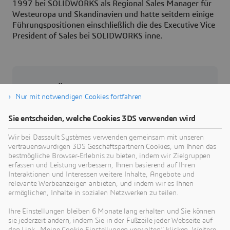
1997 bei SOLIDWORKS als Regional Sales Manager für
Westeuropa und Skandinavien und hatte seitdem einige
Führungspositionen einschließlich die des Executive Vice
President of Sales bei SOLIDWORKS inne.
Über Dassault Systèmes
Nur mit notwendigen Cookies fortfahren
Dassault Systèmes ist ein Impulsgeber für
Sie entscheiden, welche Cookies 3DS verwenden wird
menschlichen Fortschritt. Seit 1981 ist das
Unternehmen führend in der Entwicklung
Wir bei Dassault Systèmes verwenden gemeinsam mit unseren
vertrauenswürdigen 3DS Geschäftspartnern Cookies, um Ihnen das
virtueller Technologien, die das reale Leben von
bestmögliche Browser-Erlebnis zu bieten, indem wir Zielgruppen
Verbrauchern, Patienten und Bürgern verbessern.
erfassen und Leistung verbessern, Ihnen basierend auf Ihren
Mehr als 370.000 Kunden aller Größen und
Interaktionen und Interessen weitere Inhalte, Angebote und
relevante Werbeanzeigen anbieten, und indem wir es Ihnen
Branchen arbeiten auf der
3D
EXPERIENCE
ermöglichen, Inhalte in sozialen Netzwerken zu teilen.
plattform von Dassault Systèmes zusammen,
entwickeln Ideen und realisieren nachhaltige
Ihre Einstellungen bleiben 6 Monate lang erhalten und Sie können
sie jederzeit ändern, indem Sie in der Fußzeile jeder Webseite auf
Innovationen, die sich positiv auf das private und