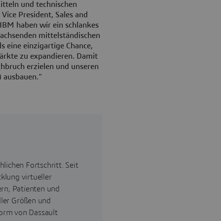
tteln und technischen
 Vice President, Sales and
 IBM haben wir ein schlankes
wachsenden mittelständischen
 eine einzigartige Chance,
kte zu expandieren. Damit
rchbruch erzielen und unseren
A ausbauen."
lichen Fortschritt. Seit
lung virtueller
ern, Patienten und
ller Größen und
orm von Dassault