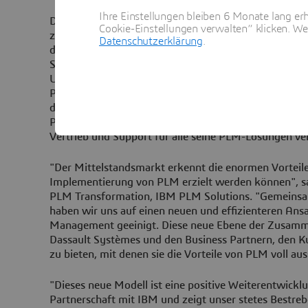
Ihre Einstellungen bleiben 6 Monate lang erh
Dies ist die erste von mehreren Vereinbarungen, um d
Cookie-Einstellungen verwalten“ klicken. We
zwischen IBM und Dassault Systèmes weiter zu stärk
Datenschutzerklärung
.
der PLM-Angebote zu maximieren. Dies wird Untern
Schlüsselstrategie einsetzen, dazu verhelfen, sich s
Unternehmen zu entwickeln. Zudem soll sich mit CMP
PLM-Geschäft von IBM und Dassault Systèmes erhöhe
den PLM-Bereich die Vertragsbeziehung zwischen I
Partnern unverändert. IBM wird hier auch weiterhin 
Vertrieb und Support für alle seine PLM-Lösungen ve
"Der Mittelstandsmarkt erkennt die enormen Vorteile,
Implementierung von PLM erzielt werden können", sa
PLM Transformation, IBM PLM Solutions. "Gemeinsa
haben wir uns auf einen neuen und effizienteren Ansa
Management geeinigt. Diese neue Ebene der Zusamm
Dassault Systèmes und den Business Partnern, den 
zu bieten, mit denen sie die Vorteile von PLM voll a
"Dieses neue Modell ist eine positive Weiterentwickl
Partnerschaft mit IBM und zeigt unser stetes Bestreb