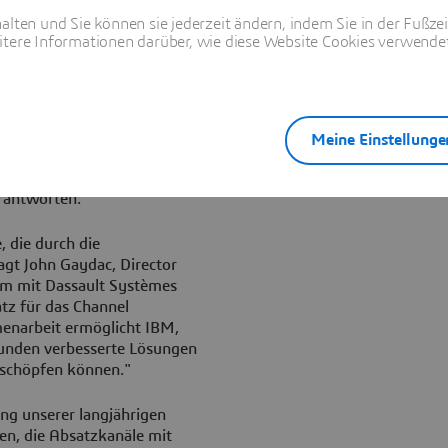
alten und Sie können sie jederzeit ändern, indem Sie in der Fußze
ie strategische Partnerschaft
itere Informationen darüber, wie diese Website Cookies verwendet
en und vor allem den Nutzen
ehmen, die PLM als
chneller zu einem On Demand
 der Anteil am weltweiten
n. Nach wie vor bleiben für
Meine Einstellunge
BM und den IBM Business
die Bereiche Marketing,
rantworten.
 die durch die
gt John Gaydac, Director
m mit Dassault Systèmes
tz für das Channel
enarbeit ermöglicht IBM,
Kunden verbesserte Lösungen
usschöpfen können."
ung unserer langjährigen
en, die Absatzkanäle mit