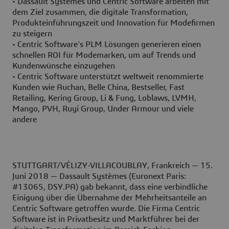
• Dassault Systèmes und Centric Software arbeiten mit
dem Ziel zusammen, die digitale Transformation,
Produkteinführungszeit und Innovation für Modefirmen
zu steigern
• Centric Software’s PLM Lösungen generieren einen
schnellen ROI für Modemarken, um auf Trends und
Kundenwünsche einzugehen
• Centric Software unterstützt weltweit renommierte
Kunden wie Auchan, Belle China, Bestseller, Fast
Retailing, Kering Group, Li & Fung, Loblaws, LVMH,
Mango, PVH, Ruyi Group, Under Armour und viele
andere
STUTTGART/VÉLIZY-VILLACOUBLAY, Frankreich — 15.
Juni 2018 — Dassault Systèmes (Euronext Paris:
#13065, DSY.PA) gab bekannt, dass eine verbindliche
Einigung über die Übernahme der Mehrheitsanteile an
Centric Software getroffen wurde. Die Firma Centric
Software ist in Privatbesitz und Marktführer bei der