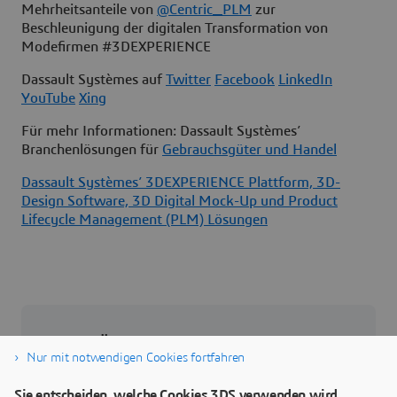
Mehrheitsanteile von
@Centric_PLM
zur
Beschleunigung der digitalen Transformation von
Modefirmen #3DEXPERIENCE
Dassault Systèmes auf
Twitter
Facebook
LinkedIn
YouTube
Xing
Für mehr Informationen: Dassault Systèmes’
Branchenlösungen für
Gebrauchsgüter und Handel
Dassault Systèmes’ 3DEXPERIENCE Plattform, 3D-
Design Software, 3D Digital Mock-Up und Product
Lifecycle Management (PLM) Lösungen
Über Dassault Systèmes
Nur mit notwendigen Cookies fortfahren
Dassault Systèmes ist ein Impulsgeber für
Sie entscheiden, welche Cookies 3DS verwenden wird