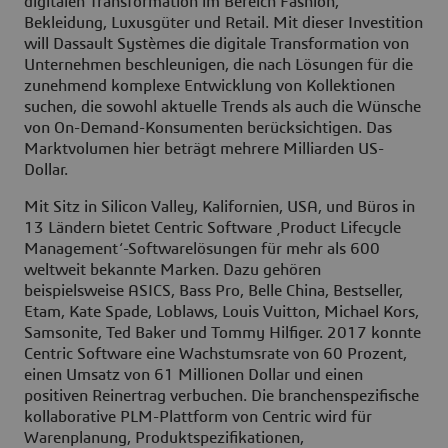
digitalen Transformation im Bereich Fashion,
Bekleidung, Luxusgüter und Retail. Mit dieser Investition
will Dassault Systèmes die digitale Transformation von
Unternehmen beschleunigen, die nach Lösungen für die
zunehmend komplexe Entwicklung von Kollektionen
suchen, die sowohl aktuelle Trends als auch die Wünsche
von On-Demand-Konsumenten berücksichtigen. Das
Marktvolumen hier beträgt mehrere Milliarden US-
Dollar.
Mit Sitz in Silicon Valley, Kalifornien, USA, und Büros in
13 Ländern bietet Centric Software ‚Product Lifecycle
Management‘-Softwarelösungen für mehr als 600
weltweit bekannte Marken. Dazu gehören
beispielsweise ASICS, Bass Pro, Belle China, Bestseller,
Etam, Kate Spade, Loblaws, Louis Vuitton, Michael Kors,
Samsonite, Ted Baker und Tommy Hilfiger. 2017 konnte
Centric Software eine Wachstumsrate von 60 Prozent,
einen Umsatz von 61 Millionen Dollar und einen
positiven Reinertrag verbuchen. Die branchenspezifische
kollaborative PLM-Plattform von Centric wird für
Warenplanung, Produktspezifikationen,