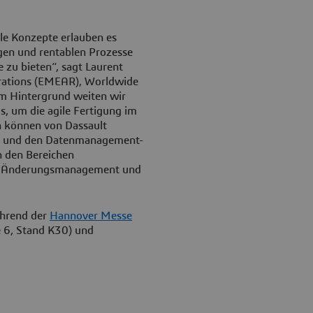
ale Konzepte erlauben es
igen und rentablen Prozesse
 zu bieten“, sagt Laurent
perations (EMEAR), Worldwide
em Hintergrund weiten wir
, um die agile Fertigung im
n können von Dassault
eb und den Datenmanagement-
n den Bereichen
ng, Änderungsmanagement und
ährend der
Hannover Messe
e 6, Stand K30) und