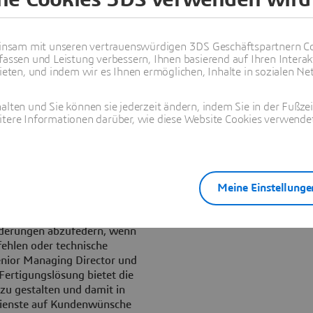
 erzeugt eine digitale
dass dieser darauf Bezug
n von Dassault Systèmes zum
nsam mit unseren vertrauenswürdigen 3DS Geschäftspartnern Co
fassen und Leistung verbessern, Ihnen basierend auf Ihren Interak
ten, und indem wir es Ihnen ermöglichen, Inhalte in sozialen Net
tzt einen Prozess, der häufig
 neue digitale Verbindung
alten und Sie können sie jederzeit ändern, indem Sie in der Fußze
 die Echtzeit-Änderungen im
itere Informationen darüber, wie diese Website Cookies verwendet
ukt oder am Montageplan
ösung ein Einblick gewinnen
die Änderungen umgesetzt
ark reduzieren als auch eine
Meine Einstellunge
n der Fertigung zu verbessern
nderungen abzufedern, wenn
fehlen oder technische
enior Managing Director und
 Fertigungslösung bietet die
zu gestalten und damit in
dienste auf Kundenwünsche