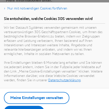
Mehr Informationen unter:
https://www.3ds.com/de/
Nur mit notwendigen Cookies fortfahren
Ökobilanzierungslösung Sustainable Innovation
Sie entscheiden, welche Cookies 3DS verwenden wird
Intelligence:
Wir bei Dassault Systèmes verwenden gemeinsam mit unseren
https://www.3ds.com/sustainability/lifecycle-
vertrauenswürdigen 3DS Geschäftspartnern Cookies, um Ihnen das
assessment
bestmögliche Browser-Erlebnis zu bieten, indem wir Zielgruppen
erfassen und Leistung verbessern, Ihnen basierend auf Ihren
Projekte des 3DEXPERIENCE Lab:
Interaktionen und Interessen weitere Inhalte, Angebote und
https://3dexperiencelab.3ds.com/en/projects/
relevante Werbeanzeigen anbieten, und indem wir es Ihnen
ermöglichen, Inhalte in sozialen Netzwerken zu teilen.
Ihre Einstellungen bleiben 6 Monate lang erhalten und Sie können
sie jederzeit ändern, indem Sie in der Fußzeile jeder Webseite auf
den Link „Meine Cookie-Einstellungen verwalten“ klicken. Weitere
Informationen darüber, wie diese Website Cookies verwendet
werden, finden Sie in unserer
Datenschutzerklärung
.
Meine Einstellungen verwalten