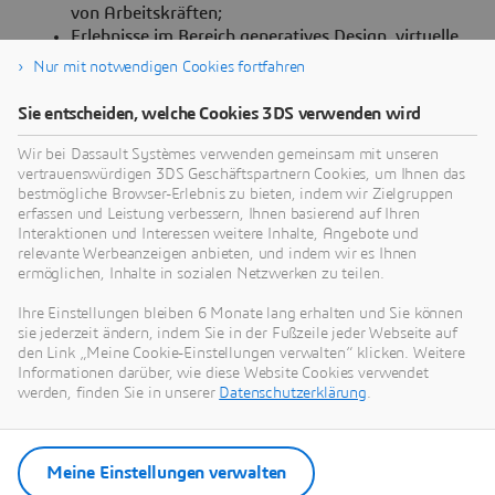
von Arbeitskräften;
Erlebnisse im Bereich generatives Design, virtuelle
Zwillinge von Betriebsabläufen, Model-Based
Nur mit notwendigen Cookies fortfahren
Systems Engineering (MBSE),
Wartungssimulationen, AR für Betreiber und
Sie entscheiden, welche Cookies 3DS verwenden wird
weitere Demos;
Umfassende Einblicke, wie die 3DEXPERIENCE
Wir bei Dassault Systèmes verwenden gemeinsam mit unseren
vertrauenswürdigen 3DS Geschäftspartnern Cookies, um Ihnen das
Plattform den Wandel der Branche vorantreibt –
bestmögliche Browser-Erlebnis zu bieten, indem wir Zielgruppen
von sequentiellen Beschaffungsprozessen zu
erfassen und Leistung verbessern, Ihnen basierend auf Ihren
Missionsengineering, von Produkten zu
Interaktionen und Interessen weitere Inhalte, Angebote und
komplexen Systems of Systems, von isolierten
relevante Werbeanzeigen anbieten, und indem wir es Ihnen
Lieferketten zu integrierten
ermöglichen, Inhalte in sozialen Netzwerken zu teilen.
Wertschöpfungsnetzwerken und von
Ihre Einstellungen bleiben 6 Monate lang erhalten und Sie können
kohlenstoffreicher Luftfahrt hin zu mehr
sie jederzeit ändern, indem Sie in der Fußzeile jeder Webseite auf
ökologischer Verantwortung;
den Link „Meine Cookie-Einstellungen verwalten“ klicken. Weitere
Weitere Hintergründe von Führungskräften bei
Informationen darüber, wie diese Website Cookies verwendet
Dassault Systèmes, darunter David Ziegler, Vice
werden, finden Sie in unserer
Datenschutzerklärung
.
President, Aerospace & Defense Industry.
Weitere Informationen über Dassault Systèmes auf der
Farnborough International Airshow 2024:
Meine Einstellungen verwalten