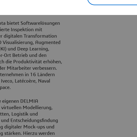
Leistung komplexer
ffizienz steigern.
ta bietet Softwarelösungen
sierte Inspektion mit
r digitalen Transformation
D Visualisierung, Augmented
 (KI) und Deep Learning,
r-Ort Betrieb und den
ch die Produktivität erhöhen,
der Mitarbeiter verbessern.
nternehmen in 16 Ländern
 Iveco, Latécoère, Naval
pace.
ie eigenen DELMIA
virtuellen Modellierung,
ten, Logistik und
z und Entscheidungsfindung
ng digitaler Mock-ups und
ng stärken. Hierzu werden