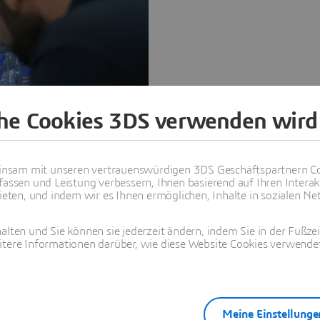
che Cookies 3DS verwenden wird
nsam mit unseren vertrauenswürdigen 3DS Geschäftspartnern Co
fassen und Leistung verbessern, Ihnen basierend auf Ihren Interak
ten, und indem wir es Ihnen ermöglichen, Inhalte in sozialen Net
alten und Sie können sie jederzeit ändern, indem Sie in der Fußze
itere Informationen darüber, wie diese Website Cookies verwendet
n Softwarelösungen für
tigung und Betrieb
lt Systèmes seine
willinge für die Fertigung.
chinen- und Anlagenbau
Meine Einstellunge