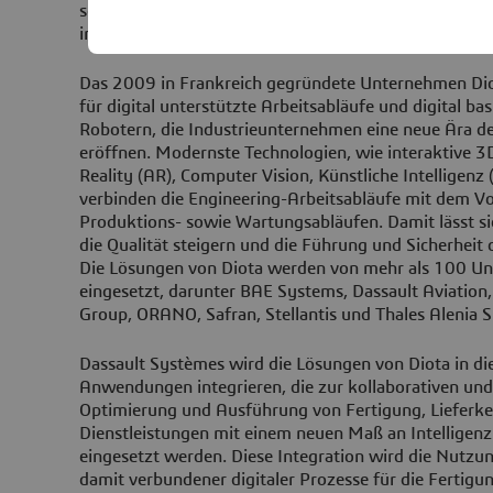
sowie Fahrzeugbau und Mobilität können damit die 
industrieller Prozesse optimieren und ihre operative E
Das 2009 in Frankreich gegründete Unternehmen Dio
für digital unterstützte Arbeitsabläufe und digital ba
Robotern, die Industrieunternehmen eine neue Ära de
eröffnen. Modernste Technologien, wie interaktive 3
Reality (AR), Computer Vision, Künstliche Intelligenz
verbinden die Engineering-Arbeitsabläufe mit dem Vo
Produktions- sowie Wartungsabläufen. Damit lässt si
die Qualität steigern und die Führung und Sicherheit 
Die Lösungen von Diota werden von mehr als 100 U
eingesetzt, darunter BAE Systems, Dassault Aviation,
Group, ORANO, Safran, Stellantis und Thales Alenia S
Dassault Systèmes wird die Lösungen von Diota in d
Anwendungen integrieren, die zur kollaborativen und 
Optimierung und Ausführung von Fertigung, Lieferket
Dienstleistungen mit einem neuen Maß an Intelligen
eingesetzt werden. Diese Integration wird die Nutzu
damit verbundener digitaler Prozesse für die Fertigu