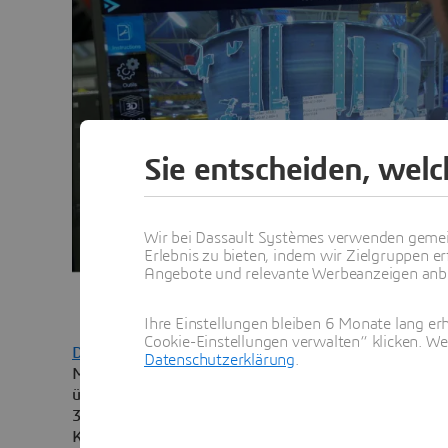
Sie entscheiden, wel
Wir bei Dassault Systèmes verwenden gemei
Erlebnis zu bieten, indem wir Zielgruppen er
Angebote und relevante Werbeanzeigen anbie
Ihre Einstellungen bleiben 6 Monate lang erh
Cookie-Einstellungen verwalten“ klicken. We
Dassault Systèmes
hat mit Diota einen Entwickler vo
Datenschutzerklärung
.
Montageunterstützung und Qualitätssicherung in Fer
übernommen. Durch die Übernahme erweitert Dassau
3DEXPERIENCE Plattform um einsatzfähige virtuelle Z
Kunden aus den Branchen Luft- und Raumfahrt, Mas