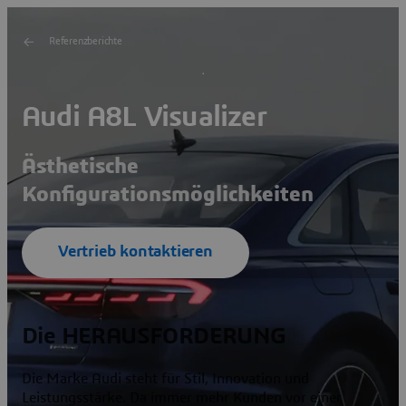
Referenzberichte
Audi A8L Visualizer
Ästhetische
Konfigurationsmöglichkeiten
Vertrieb kontaktieren
Die HERAUSFORDERUNG
Die Marke Audi steht für Stil, Innovation und
Leistungsstärke. Da immer mehr Kunden vor einer