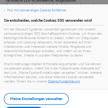
raffinierte LED-Scheinwerfer, eingebautes
Entertainment-System, High-End-Massagesitze und
mehr.
Nur mit notwendigen Cookies fortfahren
Sie entscheiden, welche Cookies 3DS verwenden wird
Das ERGEBNIS
Wir bei Dassault Systèmes verwenden gemeinsam mit unseren
vertrauenswürdigen 3DS Geschäftspartnern Cookies, um Ihnen das
bestmögliche Browser-Erlebnis zu bieten, indem wir Zielgruppen
Die Besucher der Landingpages für den Audi A8 L und
erfassen und Leistung verbessern, Ihnen basierend auf Ihren
den A7 Sportback bleiben durch die Filme länger auf der
Interaktionen und Interessen weitere Inhalte, Angebote und
Website und lernen in umwerfenden Umgebungen
relevante Werbeanzeigen anbieten, und indem wir es Ihnen
beiläufig die Eigenschaften der Fahrzeuge kennen. Unser
ermöglichen, Inhalte in sozialen Netzwerken zu teilen.
leistungsstarker und kostensparender CGI-Workflow hat
Ihre Einstellungen bleiben 6 Monate lang erhalten und Sie können
kreative Möglichkeiten eröffnet, die bei einem Live-
sie jederzeit ändern, indem Sie in der Fußzeile jeder Webseite auf
Shooting entweder nicht gegeben sind oder mit höheren
den Link „Meine Cookie-Einstellungen verwalten“ klicken. Weitere
Kosten und weniger Flexibilität einhergehen. Die
Informationen darüber, wie diese Website Cookies verwendet
Visualisierungsfilme zum A8 L und A7 Sportback bieten
werden, finden Sie in unserer
Datenschutzerklärung
.
fotorealistische, konfigurierbare Erlebnisse, die eine
starke Verbindung zwischen der Marke Audi und den
Website-Besuchern schaffen und weitere
Meine Einstellungen verwalten
Kauferwägungen fördern.