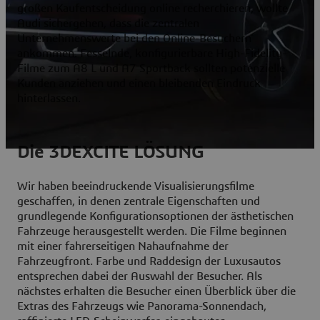
großen Kaufentscheidung online recherchieren, wollte
Audi sichergehen, dass die zentralen
Unternehmenswerte bei den Online-Besuchern
ankommen. Fesselnde, konfigurierbare High-Fidelity-
Filme zum A8 L und A7 Sportback sollten potenzielle
Kunden anziehen und einen bleibenden Eindruck
hinterlassen.
Die 3DEXCITE LÖSUNG
Wir haben beeindruckende Visualisierungsfilme
geschaffen, in denen zentrale Eigenschaften und
grundlegende Konfigurationsoptionen der ästhetischen
Fahrzeuge herausgestellt werden. Die Filme beginnen
mit einer fahrerseitigen Nahaufnahme der
Fahrzeugfront. Farbe und Raddesign der Luxusautos
entsprechen dabei der Auswahl der Besucher. Als
nächstes erhalten die Besucher einen Überblick über die
Extras des Fahrzeugs wie Panorama-Sonnendach,