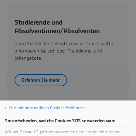
Studierende und
Absolventinnen/Absolventen
Seien Sie Teil der Zukunft unserer Arbeitskräfte -
informieren Sie sich über Praktikums- und
Jobangebote.
Erfahren Sie mehr
Nur mit notwendigen Cookies fortfahren
Ihr Weg in unser Team
Sie entscheiden, welche Cookies 3DS verwenden wird
Erfahren Sie, wie Sie Teil unseres Teams werden.
Wir bei Dassault Systèmes verwenden gemeinsam mit unseren